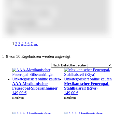
Schmuckart wählen
Filter
1
2
3
4
5
6
7
→
1–8 von 50 Ergebnissen werden angezeigt
AAA-Mexikanischer
Mexikanischer Feueropal-
Feueropal-Silberanhänger
Stahlhalsreif (Riya)
149,00
€
149,00
€
merken
merken