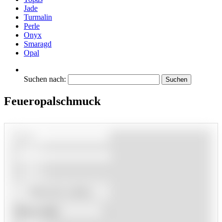
Jade
Turmalin
Perle
Onyx
Smaragd
Opal
Suchen nach:
Feueropalschmuck
Material wählen