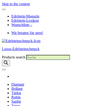
Skip to the content
Edelstein-Magazin
Edelstein-Lexikon
Wunschliste –
Wir beraten Sie gern!
Luxus-Edelsteinschmuck
Products search
Diamant
Brillant
Türkis
Rubin
Saphir
Topas