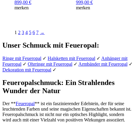
899,00
€
999,00
€
merken
merken
1
2
3
4
5
6
7
→
Unser Schmuck mit Feueropal:
Ringe mit Feueropal
✓
Halsketten mit Feueropal
✓
Anhänger mit
Feueropal
✓
Ohrringe mit Feueropal
✓
Armbänder mit Feueropal
✓
Dekoration mit Feueropal
✓
Feueropalschmuck: Ein Strahlendes
Wunder der Natur
Der **
Feueropal
** ist ein faszinierender Edelstein, der für seine
leuchtenden Farben und seine magischen Eigenschaften bekannt ist.
Feueropalschmuck ist nicht nur ein optisches Highlight, sondern
wird auch mit einer Vielzahl von positiven Wirkungen assoziiert.