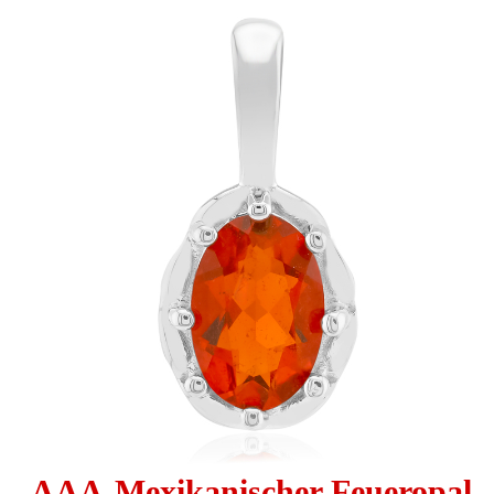
AAA-Mexikanischer Feueropal-